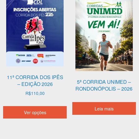
ser
escolhidas
na
página
do
produto
11ª CORRIDA DOS IPÊS
5ª CORRIDA UNIMED –
– EDIÇÃO 2026
RONDONÓPOLIS – 2026
R$
110,00
Este
Leia mais
Ver opções
produto
tem
várias
variantes.