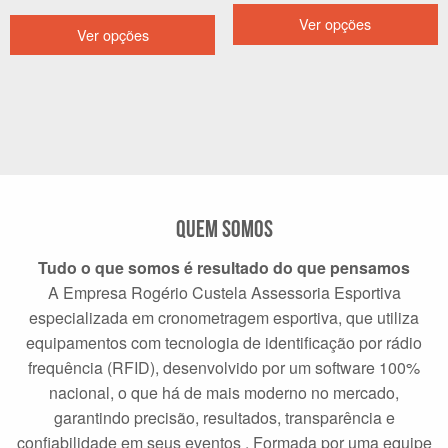
E
Este
Ver opções
p
Ver opções
produto
t
tem
v
várias
v
variantes.
A
As
o
opções
p
podem
s
ser
e
Quem Somos
escolhidas
n
na
Tudo o que somos é resultado do que pensamos
p
página
A Empresa Rogério Custela Assessoria Esportiva
d
do
especializada em cronometragem esportiva, que utiliza
p
produto
equipamentos com tecnologia de identificação por rádio
frequência (RFID), desenvolvido por um software 100%
nacional, o que há de mais moderno no mercado,
garantindo precisão, resultados, transparência e
confiabilidade em seus eventos . Formada por uma equipe