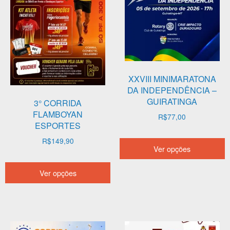
na
p
página
do
produto
XXVIII MINIMARATONA
DA INDEPENDÊNCIA –
GUIRATINGA
3° CORRIDA
FLAMBOYAN
R$
77,00
ESPORTES
E
R$
149,90
Ver opções
p
Este
t
Ver opções
produto
v
tem
v
várias
A
variantes.
o
As
p