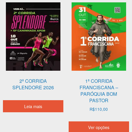
As
opções
podem
ser
escolhidas
na
página
do
produto
2ª CORRIDA
1ª CORRIDA
SPLENDORE 2026
FRANCISCANA –
PARÓQUIA BOM
PASTOR
Leia mais
R$
110,00
E
Ver opções
p