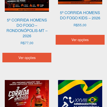
5ª CORRIDA HOMENS
DO FOGO KIDS – 2026
5ª CORRIDA HOMENS
DO FOGO –
R$
55,00
RONDONÓPOLIS-MT –
E
2026
Ver opções
p
R$
77,00
t
Este
v
Ver opções
produto
v
tem
A
várias
o
variantes.
p
As
s
opções
e
podem
n
ser
p
escolhidas
d