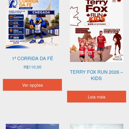
opções
s
podem
e
ser
n
escolhidas
p
na
d
página
p
do
produto
1ª CORRIDA DA FÉ
R$
110,00
TERRY FOX RUN 2026 –
Este
KIDS
Ver opções
produto
tem
Leia mais
várias
variantes.
As
opções
podem